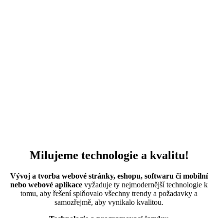
tvorbu webových stránek
Komplexní nastavení a správa online kampaně pro
webovou stránku.
webová stránka
Milujeme technologie a kvalitu!
Vývoj a tvorba webové stránky, eshopu, softwaru či mobilní
nebo webové aplikace
vyžaduje ty nejmodernější technologie k
tomu, aby řešení splňovalo všechny trendy a požadavky a
samozřejmě, aby vynikalo kvalitou.