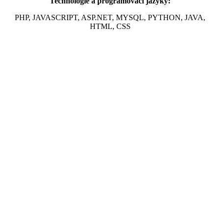
Technologie a programovací jazyky:
PHP, JAVASCRIPT, ASP.NET, MYSQL, PYTHON, JAVA,
HTML, CSS
Web stránka na míru s aplikací